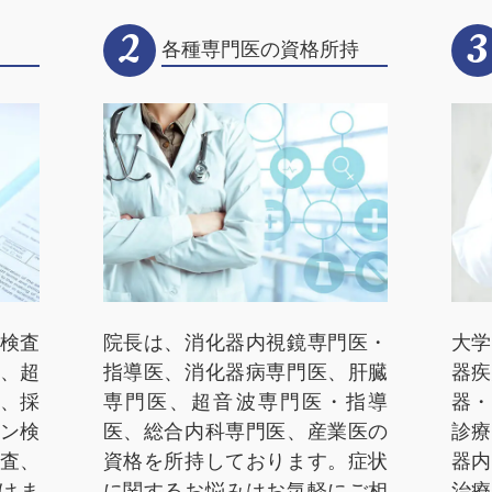
2
3
各種専門医の資格所持
検査
院長は、消化器内視鏡専門医・
大学
、超
指導医、消化器病専門医、肝臓
器疾
、採
専門医、超音波専門医・指導
器・
ン検
医、総合内科専門医、産業医の
診療
査、
資格を所持しております。症状
器内
けま
に関するお悩みはお気軽にご相
治療