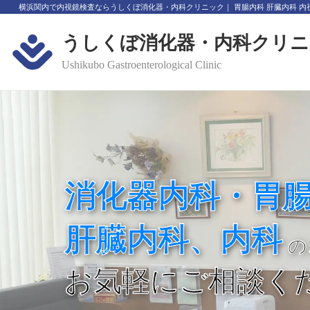
横浜関内で内視鏡検査ならうしくぼ消化器・内科クリニック｜ 胃腸内科 肝臓内科 内
うしくぼ消化器・内科クリニ
Ushikubo Gastroenterological Clinic
消化器内科・胃
肝臓内科、内科
の
お気軽にご相談く