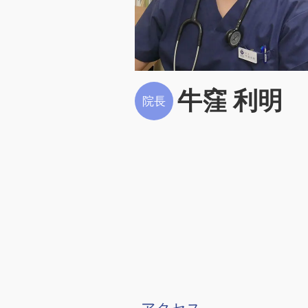
牛窪 利明
院長