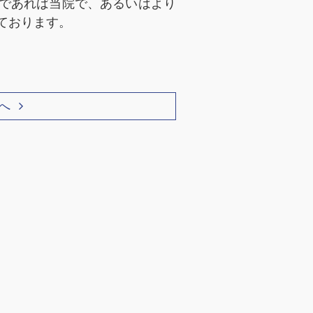
であれば当院で、あるいはより
ております。
へ