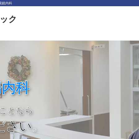
視鏡内科
ック
腸内科
ことなら
ださい。