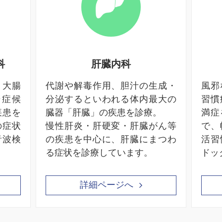
科
肝臓内科
・大腸
代謝や解毒作用、胆汁の生成・
風邪
腸症候
分泌するといわれる体内最大の
習慣
疾患を
臓器「肝臓」の疾患を診療。
満症
の症状
慢性肝炎・肝硬変・肝臓がん等
で、
音波検
の疾患を中心に、肝臓にまつわ
活習
る症状を診療しています。
ドッ
詳細ページへ