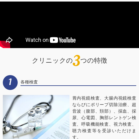
3
クリニックの
つの特徴
1
各種検査
胃内視鏡検査、大腸内視鏡検査
ならびにポリープ切除治療、超
音波（腹部、頚部）、採血、採
尿、心電図、胸部レントゲン検
査、呼吸機能検査、視力検査、
聴力検査等を受診いただけま
す。