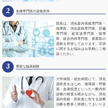
2
各種専門医の資格所持
院長は、消化器内視鏡専門医・
指導医、消化器病専門医、肝臓
専門医、超音波専門医・指導
医、総合内科専門医、産業医の
資格を所持しております。症状
に関するお悩みはお気軽にご相
談ください。
3
豊富な臨床経験
大学病院・総合病院にて、消化
器疾患をはじめ、循環器・呼吸
器・血液疾患といった一般内科
診療の検査を積みながら、消化
器内視鏡・肝疾患に対する診断
治療を数多く研鑚してまいりま