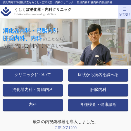
横浜関内で内視鏡検査ならうしくぼ消化器・内科クリニック｜ 胃腸内科 肝臓内科 内視鏡内科
うしくぼ消化器・内科クリニック
MENU
Ushikubo Gastroenterological Clinic
消化器内科・胃腸内科
肝臓内科、内科
のことなら
お気軽にご相談ください。
クリニックについて
症状から病名を調べる
消化器内科・胃腸内科
肝臓内科
内科
各種検査・健康診断
最新の内視鏡機器を導入しました。
GIF-XZ1200