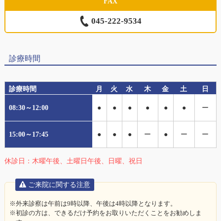
FAX
045-222-9534
診療時間
診療時間
月
火
水
木
金
土
日
08:30～12:00
●
●
●
●
●
●
ー
15:00～17:45
●
●
●
ー
●
ー
ー
休診日：木曜午後、土曜日午後、日曜、祝日
ご来院に関する注意
※
外来診察は午前は9時以降、午後は4時以降となります。
※
初診の方は、できるだけ予約をお取りいただくことをお勧めしま