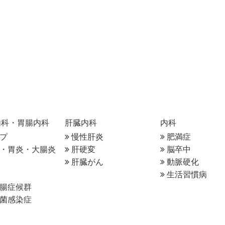
内科・胃腸内科
肝臓内科
内科
プ
慢性肝炎
肥満症
・胃炎・大腸炎
肝硬変
脳卒中
肝臓がん
動脈硬化
生活習慣病
腸症候群
菌感染症