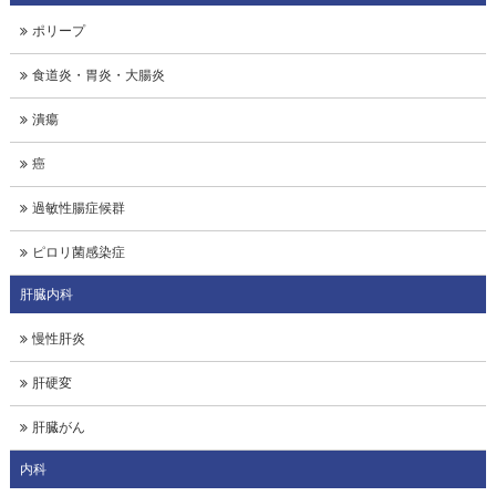
ポリープ
食道炎・胃炎・大腸炎
潰瘍
癌
過敏性腸症候群
ピロリ菌感染症
肝臓内科
慢性肝炎
肝硬変
肝臓がん
内科