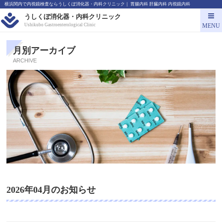
横浜関内で内視鏡検査ならうしくぼ消化器・内科クリニック｜ 胃腸内科 肝臓内科 内視鏡内科
うしくぼ消化器・内科クリニック
MENU
Ushikubo Gastroenterological Clinic
月別アーカイブ
ARCHIVE
2026年04月のお知らせ