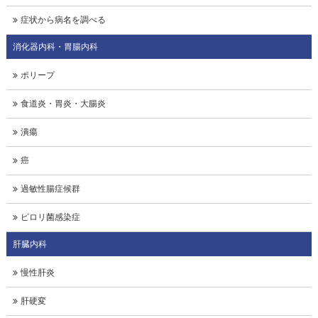
症状から病名を調べる
消化器内科・胃腸内科
ポリープ
食道炎・胃炎・大腸炎
潰瘍
癌
過敏性腸症候群
ピロリ菌感染症
肝臓内科
慢性肝炎
肝硬変