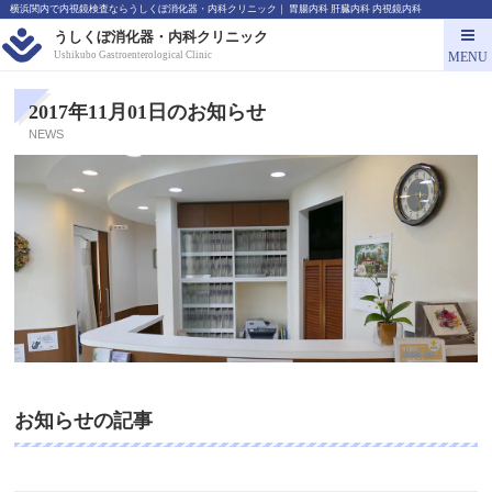
横浜関内で内視鏡検査ならうしくぼ消化器・内科クリニック｜ 胃腸内科 肝臓内科 内視鏡内科
うしくぼ消化器・内科クリニック
MENU
Ushikubo Gastroenterological Clinic
2017年11月01日の
お知らせ
NEWS
お知らせの記事