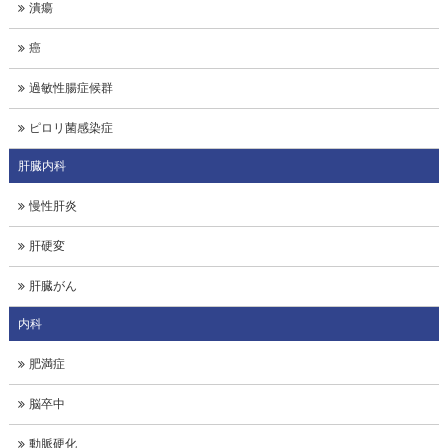
潰瘍
癌
過敏性腸症候群
ピロリ菌感染症
肝臓内科
慢性肝炎
肝硬変
肝臓がん
内科
肥満症
脳卒中
動脈硬化